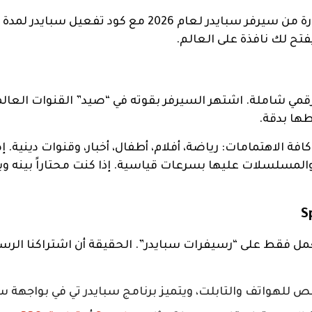
، نقدم لكم النسخة الأحدث والمطورة من سيرفر سبايد
فتح لك نافذة على العالم.
قمي شاملة. اشتهر السيرفر بقوته في “صيد” القنوات العالم
طها بدقة.
ك بمكتبة قنوات هائلة (Live TV) تغطي كافة الاهتمامات: رياضة، أفلام، أطفال، أخبار، وقنوات 
لام والمسلسلات عليها بسرعات قياسية. إذا كنت محتاراً بينه و
مل فقط على “رسيفرات سبايدر”. الحقيقة أن اشتراكنا الرس