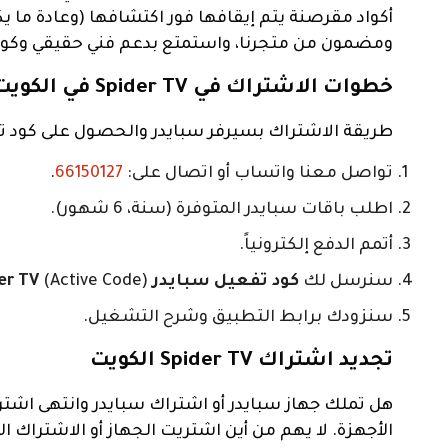
أكواد مقرصنة يتم إيقافها فور اكتشافها (وعادة ما 
ومضمون من متجرنا، واستمتع بدعم فني حقيقي وكو
خطوات الاشتراك في Spider TV في الكويت
طريقة الاشتراك بسيرفر سبايدر والحصول على كود تف
تواصل معنا واتساب أو اتصال على:
66150127
.
اطلب باقات سبايدر المتوفرة (سنة، 6 شهور).
أتمم الدفع إلكترونياً.
سنرسل لك
كود تفعيل سبايدر Spider TV
(Active Code) أو بيانات (User & Pass) حسب نوع جهازك.
سنزودك برابط التطبيق وشرح التشغيل.
تجديد اشتراك Spider TV الكويت
هل تملك جهاز سبايدر أو اشتراك سبايدر وانتهى اشت
الأجهزة. لا يهم من أين اشتريت الجهاز أو الاشتراك 