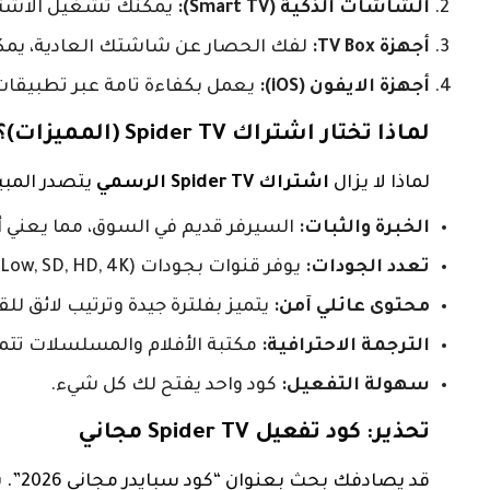
الشاشات الذكية (Smart TV):
يمكنك تشغيل الاشتر
أجهزة TV Box:
لفك الحصار عن شاشتك العادية، يم
أجهزة الايفون (iOS):
يعمل بكفاءة تامة عبر تطبيقات تشغيل Xtream المتوف
لماذا تختار اشتراك Spider TV (المميزات)؟
لماذا لا يزال
اشتراك Spider TV الرسمي
يتصدر المبيعات
الخبرة والثبات:
السيرفر قديم في السوق، مما يعني أن
تعدد الجودات:
يوفر قنوات بجودات (Low, SD, HD, 4K) ليناسب جميع سرعات الإنترنت، حتى باقات 4G المحدودة.
محتوى عائلي آمن:
يتميز بفلترة جيدة وترتيب لائق لل
الترجمة الاحترافية:
مكتبة الأفلام والمسلسلات تتمي
سهولة التفعيل:
كود واحد يفتح لك كل شيء.
تحذير: كود تفعيل Spider TV مجاني
قد ي