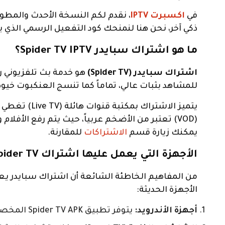
في
اكسبرت IPTV
ذكي آخر، نحن هنا لنمنحك كود التفعيل الرسمي الذي ي
ما هو اشتراك سبايدر Spider TV IPTV؟
اشتراك سبايدر (Spider TV)
هو خدمة بث تلفزيوني ر
للمشاهد بثبات عالي، تماماً كما تنسج العنكبوت خيو
يتميز الاشترا
(VOD) تعتبر من الأضخم عربياً، حيث يتم رفع الأف
يمكنك زيارة قسم
الاشتراكات
للمقارنة.
الأجهزة التي يعمل عليها اشتراك Spider TV
من المفاهيم الخاطئة الشائعة أن اشتراك سبايدر يع
الأجهزة الحديثة:
أجهزة الأندرويد:
يتوفر تطبيق Spider TV APK المخصص للهواتف والتابلت، ويتميز برنامج سبايدر تي في بواجهة سهلة وسريعة.