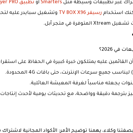
اك عبر تطبيقات وسيطة مثل
Smarters
أو
تطبيق IBO Player PRO
كنك استخدام
رسيفر TV BOX X96
وتشغيل سبايدر عليه لتحص
رة في متجر أبل.
 في 2026؟
 القائمين عليه يمتلكون خبرة كبيرة في الحفاظ على استقرار 
قنوات يجعله مناسباً لغرفة المعيشة العائلية.
ز بترجمة دقيقة وواضحة، مع تحديثات يومية لأحدث إنتاجا
صادفك بحث بعنوان “كود سبايدر مجاني 2026”. بصفتنا وكلاء، يهمنا توضيح الأمر: الأكواد