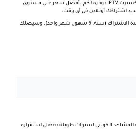
) يعتبر أحد أفضل اشتراكات IPTV في الكويت حالياً، ولذلك نحن في متجر اكسبرت IPTV نوفره لكم بأفضل سعر على مستوى
د اشتراكك أونلاين في أي وقت.
واطلب اشتراك سبايدر العنكبوت، ثم حدد مدة الاشتراك (سنة، 6 شهور، شهر واحد). وسيصلك
 المشاهد الكويتي لسنوات طويلة بفضل استقراره