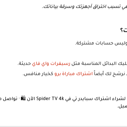
 فهي تسبب اختراق أجهزتك وسرقة بياناتك.
ليك البدائل المناسبة مثل
رسيفرات واي فاي
حديثة.
 نرشح لك أيضاً
اشتراك مباراة برو
كخيار منافس.
Spide الآن 🛍️ · تواصل معنا عبر واتساب على 📞
يل.