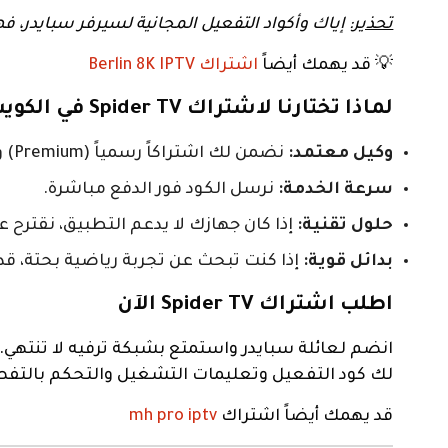
تحذير
: إياك وأكواد التفعيل المجانية لسيرفر سبايدر،
💡 قد يهمك أيضاً
اشتراك Berlin 8K IPTV
لماذا تختارنا لاشتراك Spider TV في الكويت؟
وكيل معتمد:
نضمن لك اشتراكاً رسمياً (Premium) وليس حسابات مشتركة.
سرعة الخدمة:
نرسل الكود فور الدفع مباشرة.
حلول تقنية:
إذا كان جهازك لا يدعم التطبيق، نقترح ع
بدائل قوية:
إذا كنت تبحث عن تجربة رياضية بحتة، قد
اطلب اشتراك Spider TV الآن
انضم لعائلة سبايدر واستمتع بشبكة ترفيه لا تنتهي. لشراء اشتراك سبايدر تي في r TV 4k
لك كود التفعيل وتعليمات التشغيل والتحكم بالتفص
قد يهمك أيضاً اشتراك
mh pro iptv