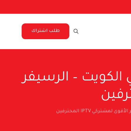
طلب اشتراك
X96 Max Plus 4K Android TV B في الكويت – الرسيفر