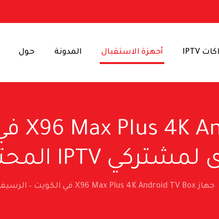
ت IPTV
أجهزة الاستقبال
المدونة
حول
جهاز ox
شتركي IPTV المحترفين
جهاز X96 Max Plus 4K Android TV Box في الكويت – الرسيفر الأقوى لمشتركي IPTV المحترفين