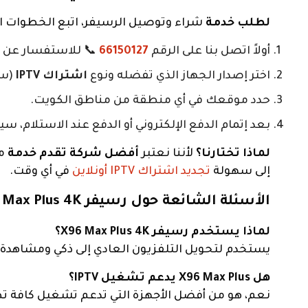
لطلب خدمة
شراء وتوصيل الرسيفر، اتبع الخطوات ال
أولاً اتصل بنا على الرقم
66150127
📞 للاستفسار عن ا
اختر إصدار الجهاز الذي تفضله ونوع
اشتراك IPTV
(سنة أ
حدد موقعك في أي منطقة من مناطق الكويت.
بعد إتمام الدفع الإلكتروني أو الدفع عند الاستلام،
لماذا تختارنا؟
لأننا نعتبر
أفضل شركة تقدم خدمة
ما
إلى سهولة
تجديد اشتراك IPTV أونلاين
في أي وقت.
الأسئلة الشائعة حول رسيفر X96 Max Plus 4K
لماذا يستخدم رسيفر X96 Max Plus 4K؟
يستخدم لتحويل التلفزيون العادي إلى ذكي ومشاهدة 
هل X96 Max Plus يدعم تشغيل IPTV؟
نعم، هو من أفضل الأجهزة التي تدعم تشغيل كافة تطبيقات الـ IPTV بكفاءة عالية جداً وبد