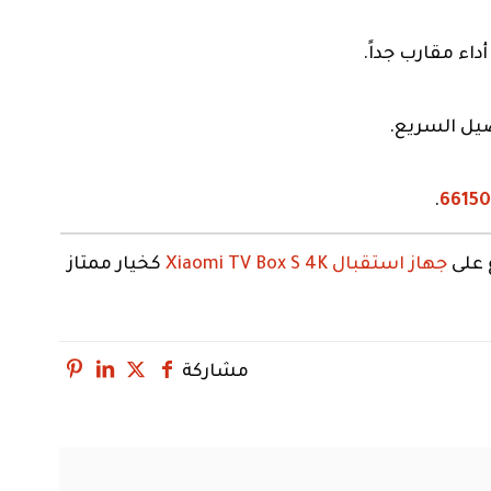
اء مقارب جداً.
صيل السريع.
.
66150
جهاز استقبال Xiaomi TV Box S 4K
كخيار ممتاز
مشاركة