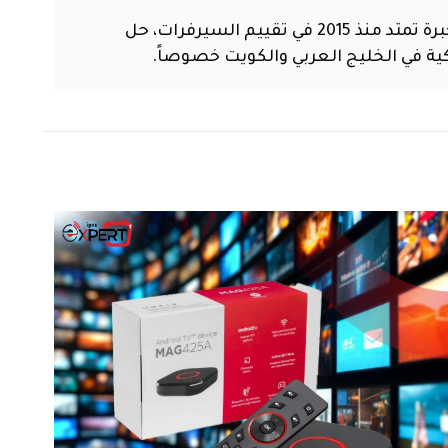
مهندس تقني متخصص في تقنيات البث الرقمي وشبكات التلفزيون عبر الإنترنت (IPTV). أمتلك خبرة تمتد منذ 2015 في تقييم السيرفرات، حل
ية في الخليج العربي والكويت خصوصاً.