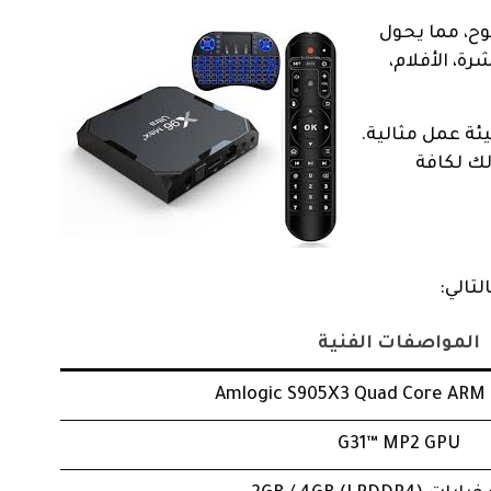
درويد المفتوح، مما يحول
، الأفلام،
ئة عمل مثالية.
ك لكافة
تالي:
المواصفات الفنية
Amlogic S905X3 Quad Core ARM 
G31™ MP2 GPU