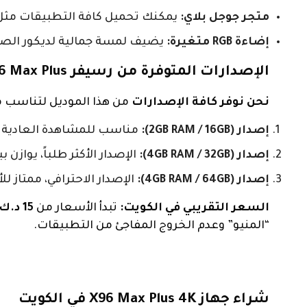
متجر جوجل بلاي:
يمكنك تحميل كافة التطبيقات مثل YouTube، Netflix، وتطبيق
إضاءة RGB متغيرة:
يضيف لمسة جمالية لديكور الصال
الإصدارات المتوفرة من رسيفر X96 Max Plus
نحن نوفر كافة الإصدارات
من هذا الموديل لتناسب مي
إصدار (2GB RAM / 16GB):
مناسب للمشاهدة العادية 
إصدار (4GB RAM / 32GB):
الإصدار الأكثر طلباً، يوازن ب
إصدار (4GB RAM / 64GB):
الإصدار الاحترافي، ممتاز ل
السعر التقريبي في الكويت:
تبدأ الأسعار من
15 د.ك وتصل إلى 22 د.ك
“المنيو” وعدم الخروج المفاجئ من التطبيقات.
شراء جهاز X96 Max Plus 4K في الكويت