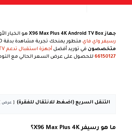
جهاز X96 Max Plus 4K Android TV Box
هو الخيار الأ
رسيفر واي فاي
متطور يمنحك تجربة مشاهدة بدقة Ultra HD دون تهنيج، فنحن في موقعنا نوفر لك هذا العملاق مع خدمة الضبط والبرمجة الكاملة.
متخصصون
في توريد أفضل
أجهزة استقبال تدعم IPTV
66150127
للحصول على عرض السعر الحالي مع التوصي
التنقل السريع (اضغط للانتقال للفقرة)
عرض
ما هو رسيفر X96 Max Plus 4K؟