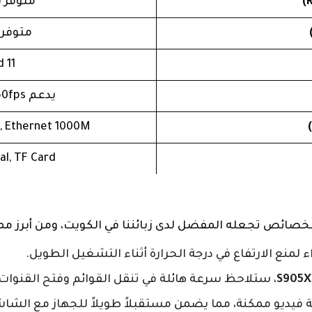
متوفر بخيارات 4
متوفر بسعات B
 11
يدعم 4K UHD @60fps و 8K Video Decoding
1, Ethernet 1000M
al, TF Card
ز بخصائص تجعله المفضل لدى زبائننا في الكويت، ومن أبرز ممي
منع الارتفاع في درجة الحرارة أثناء التشغيل الطويل.
S905X
، ستلاحظ سرعة هائلة في تنقل القوائم وفتح القنوات.
ة فيديو ممكنة، مما يضمن مستقبلاً طويلاً للجهاز مع الشاش