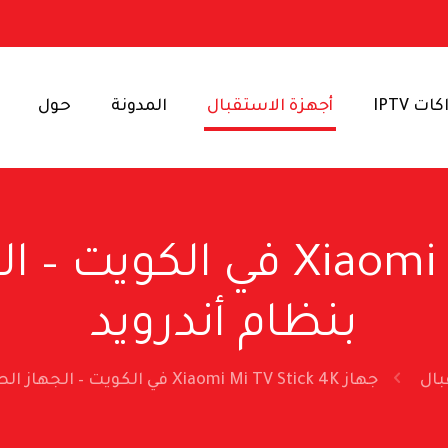
ت IPTV
أجهزة الاستقبال
المدونة
حول
جهاز iaomi Mi TV Stick 4K
بنظام أندرويد
بال
جهاز Xiaomi Mi TV Stick 4K في الكويت – الجهاز الصغير الأقوى بنظام أندرويد