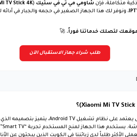
كية متكاملة، فإن
شاومي مي تي في ستيك
(
Mi TV Stick 4K
، ونوفر لك هذا الجهاز الصغير في حجمه والجبار في أدائه
وقعك لتصلك خدماتنا فوراً.
🚀
طلب شراء جهاز الاستقبال الآن
هو جهاز بث محمول يعتمد على نظام تشغيل Android TV
ميموري”
ي الأكثر طلباً لدى زبائننا في الكويت الذين يبحثون عن الأن