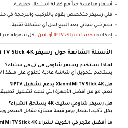
أسعار منافسة جداً مع كفالة استبدال حقيقية.
فني رسيفر متخصص يقوم بالتركيب والبرمجة في منز
دعم فني مجاني بعد البيع لحل أي مشكلة تقنية.
إمكانية
تجديد اشتراك IPTV أونلاين
بكل سهولة عبر ا
الأسئلة الشائعة حول رسيفر Xiaomi Mi TV Stick 4K
لماذا يستخدم رسيفر شاومي مي تي في ستيك؟
يستخدم لتحويل أي شاشة عادية تحتوي على منفذ HDMI إلى شاشة ذكية بنظام أندرويد لتشغيل اليوتيوب، نتفلكس، وتطبيقات القنوات.
هل Xiaomi Mi TV Stick 4K يدعم تشغيل IPTV؟
نعم، هو من أفضل الأجهزة التي تدعم تشغيل تطبيقات IPTV بكفاءة عالية وبدون تقطيع بفضل معالجه القوي ودعم الواي فاي ثنائي ا
هل رسيفر شاومي ستيك 4K يستحق الشراء؟
بكل تأكيد، الجهاز يوفر قيمة ممتازة مقابل السعر
ما أفضل متجر في الكويت لشراء Xiaomi Mi TV Stick 4K؟