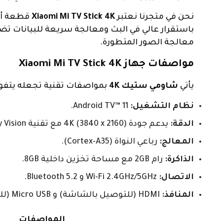
نحن في متجرنا نعتبر
Xiaomi Mi TV Stick 4K
قطعة أسا
باستقرار عالي في البث ومعالجة سريعة للبيانات تضم
معالجة الصور المتطورة.
مواصفات جهاز Xiaomi Mi TV Stick 4K
يأتي
شاومي ستيك 4K
بمواصفات تقنية تجعله يتفو
نظام التشغيل:
Android TV™ 11.
الدقة:
يدعم جودة 4K (3840 x 2160) مع تقنية Dolby Vision®.
المعالج:
رباعي النواة (Cortex-A35).
الذاكرة:
رام 2GB مع مساحة تخزين داخلية 8GB.
الاتصال:
Wi-Fi 2.4GHz/5GHz و Bluetooth 5.2.
المنافذ:
HDMI (للتوصيل بالشاشة) و Micro USB (للطاقة).
المواصفات