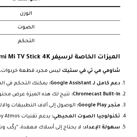
الوزن
الصوت
التحكم
الميزات الخاصة لرسيفر Xiaomi Mi TV Stick 4K
شاومي مي تي في ستيك
ليس مجرد قطعة خردوات، بل 
دعم كامل لـ Google Assistant:
يمكنك التحكم في المحت
Chromecast Built-in:
تتيح لك هذه الميزة عرض محتو
متجر Google Play:
الوصول إلى آلاف التطبيقات والالعاب، ب
تكنولوجيا الصوت المحيطي:
يدعم تقنيات Dolby Atmos وDTS-HD لتجربة صوتية سينمائية داخل منزلك.
سهولة الإعداد:
لا يحتاج إلى أسلاك معقدة، “ركّب وش