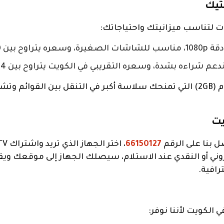
تيك
ت لتناسب ميزانيتك واحتياجاتك:
 دينار كويتي.
ة، وسعره التقريبي في الكويت يتراوح بين 14 إلى 17 دينار كويتي حسب العروض المتوفرة.
نظراً لزيادة سعة الرام (2GB) التي تمنحك سلاسة أكبر في التنقل بي
صل بنا على الرقم
66150127
كتروني أو النقدي عند الاستلام، سيصلك الجهاز إلى موقعك وي
رافية.
 الكويت لأننا نوفر: