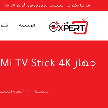
مرحبا بكم في اكسبرت اي بي تي في
66150127
الرئيسية
اشتراكا
الرئيسية
أجهزة الاستق