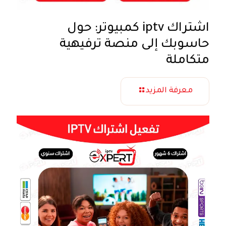
اشتراك iptv كمبيوتر: حول
حاسوبك إلى منصة ترفيهية
متكاملة
معرفة المزيد