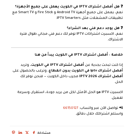
❓ هل أفضل اشتراك IPTV في الكويت يعمل على جميع الأجهزة؟
نعم، يعمل على جميع أجهزة Android TV و Fire Stick و Smart TV مع
تطبيقات المشغلات مثل IPTV Smarters.
❓ هل يوجد دعم فني بعد الشراء؟
نعم، اكسبرت اشتراكات IPTV توفر لك دعم فني مجاني طوال فترة
الاشتراك.
خلاصة – أفضل اشتراك IPTV في الكويت يبدأ من هنا
إذا كنت تبحث بجدية عن
أفضل اشتراك IPTV في الكويت
، وتريد
أفضل اشتراك iptv في الكويت بدون انقطاع
، وترغب بالحصول على
أفضل اشتراك IPTV 2026
مجرب داخل الكويت — فنحن نوفر لك
الحل.
اكسبرت IPTV هو الحل الأمثل لكل من يريد جودة، استقرار، وسرعة
تفعيل.
📲 تواصل الآن عبر واتساب:
66150127
واستلم اشتراكك خلال دقائق.
مشاركة