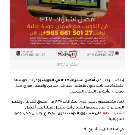
اشتراك IPTV
إذا كنت تبحث عن
أفضل اشتراك IPTV في الكويت
يوفر لك جودة 4K
حقيقية، بث ثابت بدون تقطيع، دعم فني سريع، وتفعيل فوري خلال
دقائق — فأنت في المكان الصحيح.
نحن متخصصون ببيع أقوى اشتراكات IPTV في السوق الكويتي، ونختبر
السيرفرات قبل عرضها لضمان أنك تحصل فعلياً على
أفضل
اشتراك iptv
على مستوى الكويت بدون انقطاع
، وليس مجرد وعود
تسويقية.
في هذا الدليل سأشرح لك: