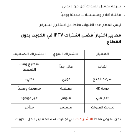
سرعة تحميل القنوات أقل من 3 ثواني
مكتبة أفلام ومسلسلات محدثة يومياً
ليس المهم عدد القنوات فقط، بل استقرار السيرفر.
معايير اختيار أفضل اشتراك IPTV في الكويت بدون
انقطاع
المعيار
الاشتراك القوي
الاشتراك الضعيف
تقطيع وقت
الثبات
عالي جداً
الضغط
سرعة الفتح
فوري
بطيء
جودة 4K
حقيقية
مرفوعة وهمياً
دعم فني
متوفر
غير موجود
تحديث القنوات
مستمر
متأخر
نحن نعرض فقط
الاشتراكات
التي اجتازت هذه المعايير داخل الكويت.