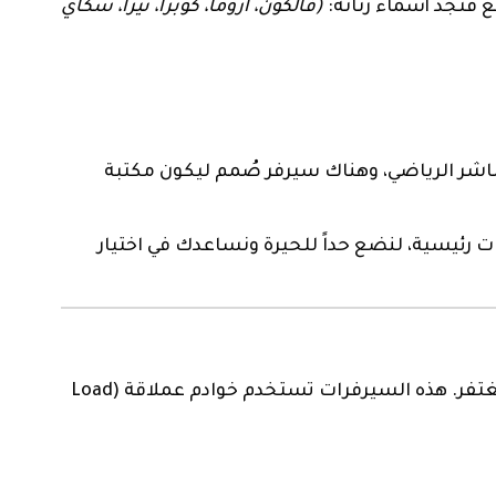
ع فتجد أسماء رنانة:
(فالكون، أروما، كوبرا، تيرا، سكاي
لمباشر الرياضي، وهناك سيرفر صُمم ليكون مكتبة
4 فئات رئيسية، لنضع حداً للحيرة ونساعدك في اختيار
هذه الفئة مخصصة للمشجع المتعصب. الشخص الذي يعتبر “ثانية التأخير” أو “التقطيع وقت الهدف” جريمة لا تغتفر. هذه السيرفرات تستخدم خوادم عملاقة (Load