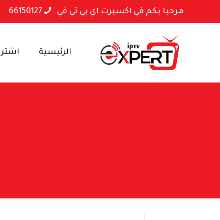
مرحبا بكم في اكسبرت اي بي تي في
66150127
الرئيسية
اشتراكا