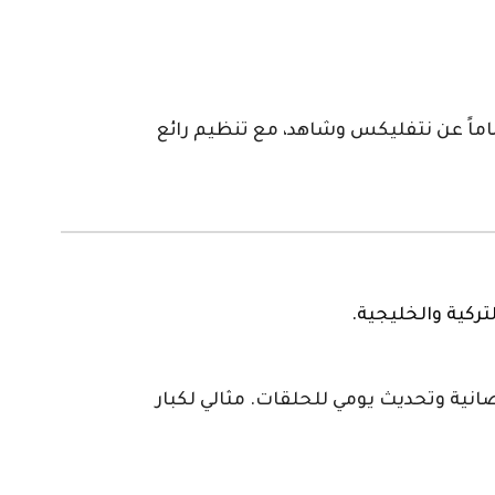
العالمية ومكتبة أفلام (Flix) ضخمة جداً تغنيك تماماً عن نتفليكس وشاهد، مع تنظيم رائع
تركية والخليجية.
نية وتحديث يومي للحلقات. مثالي لكبار