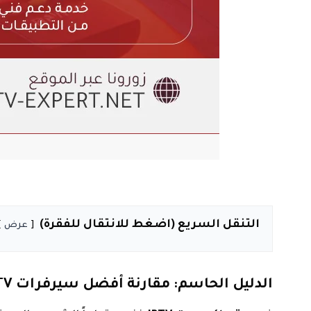
التنقل السريع (اضغط للانتقال للفقرة)
عرض
الدليل الحاسم: مقارنة أفضل سيرفرات IPTV في الكويت 2026 (كيف تختار اشتراكك؟)