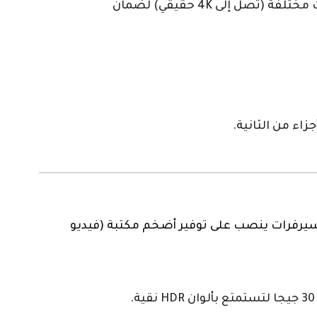
“صخرة الثبات”. السيرفر رقم 1 للرياضة بلا منازع في الخليج. يوفر القنوات الرياضية بأكثر من 5 جودات مختلفة (تصل إلى 4K حقيقي) لضمان
كسل فيها. تركيز هذه السيرفرات ينصب على توفير أضخم مكتبة (فيديو