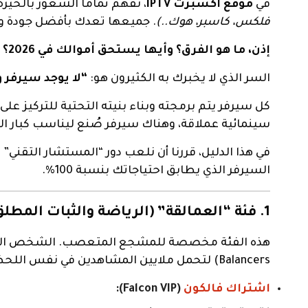
في
موقع اكسبرت IPTV
، نفهم تماماً الشعور بالحير
فلكس، كاسبر، هوك..)
. جميعها تعدك بأفضل جودة و
إذن، ما هو الفرق؟ وأيها يستحق أموالك في 2026؟
السر الذي لا يخبرك به الكثيرون هو:
“لا يوجد سيرفر 
كل سيرفر يتم برمجته وبناء بنيته التحتية للتركيز عل
سينمائية عملاقة، وهناك سيرفر صُنع ليناسب كبار ا
في هذا الدليل، قررنا أن نلعب دور “المستشار التقني
السيرفر الذي يطابق احتياجاتك بنسبة 100%.
1. فئة “العمالقة” (الرياضة والثبات المطلق)
Balancers) لتحمل ملايين المشاهدين في نفس اللحظة.
اشتراك فالكون
(Falcon VIP):