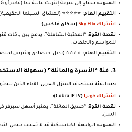
العيوب:
يحتاج إلى سرعة إنترنت عالية جداً (فايبر أو 5G قوي) ليعمل بكفاءة بدون تقطيع.
التقييم العام:
⭐⭐⭐⭐⭐ (لعشاق السينما الحقيقية).
اشتراك Sky Flix
(سكاي فلكس):
نقطة القوة:
للمواسم والحلقات.
التقييم العام:
⭐⭐⭐⭐ (بديل اقتصادي وشرس لمنصات
3. فئة “الأسرة والعائلة” (سهولة الاستخدام والمحتوى العربي)
هذه الفئة تستهدف المنزل العربي. الآباء الذين يبحثون
اشتراك كوبرا
(Cobra IPTV):
نقطة القوة:
“صديق العائلة”. يعتبر أسهل سيرفر في
السن.
العيوب:
الواجهة الكلاسيكية قد لا تعجب محبي الت