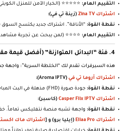
التقييم العام:
⭐⭐⭐⭐⭐ (الخيار الآمن للمنزل الكويتي)
اشتراك Zina TV
(زينة تي في):
نقطة القوة:
“الأناقة”. اشتراك جديد يكتسح السوق ب
التقييم العام:
⭐⭐⭐⭐ (لمن يبحث عن تجربة مشاهدة 
4. فئة “البدائل المتوازنة” (أفضل قيمة مقابل السعر)
هذه السيرفرات تقدم لك “الخلطة السرية”: واجهة جم
اشتراك أروما تي في
(Aroma IPTV):
نقطة القوة:
جودة صورة (FHD) مذهلة في البث المباشر. سيرفر هادئ، مستقر، ويحظى برضا عالٍ من العملاء منذ سنوات.
اشتراك Casper Flix IPTV
(كاسبر):
نقطة القوة:
واجهة تشبه منصة نتفليكس تماماً. خفيف
اشتراك Eliaa Pro
(إيليا برو) و [
اشتراك ماك اكستر
نقطة القوة:
خيارات اقتصادية صلبة توفر توازناً ممتاز