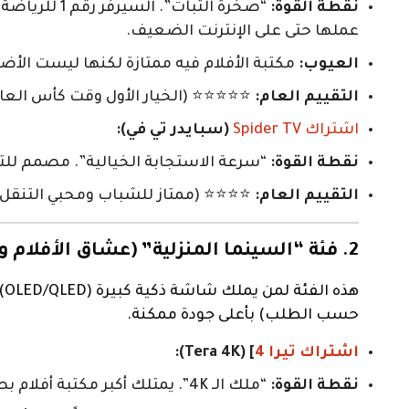
نقطة القوة:
عملها حتى على الإنترنت الضعيف.
العيوب:
مكتبة الأفلام فيه ممتازة لكنها ليست الأ
التقييم العام:
⭐⭐⭐⭐⭐ (الخيار الأول وقت كأس العالم
اشتراك Spider TV
(سبايدر تي في):
نقطة القوة:
“سرعة الاستجابة الخيالية”. مصمم للتنقل السريع (Fast Zapping). يلتقط إشارة البث ا
التقييم العام:
⭐⭐⭐⭐ (ممتاز للشباب ومحبي التنقل ا
2. فئة “السينما المنزلية” (عشاق الأفلام والـ VOD)
ه
حسب الطلب) بأعلى جودة ممكنة.
اشتراك تيرا 4
] (Tera 4K):
نقطة القوة:
“ملك الـ 4K”. يمتلك أكبر مكتبة أفلام بصيغة (Remux) الخام. ستجد فيه ملفات أفلام يتجاوز حجمها 30 جيجا لتستمتع بألوان HDR نقية.