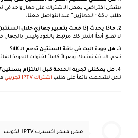
1. هل يمكنني تقسيم اشتراك السنتين على جهازين؟
بشكل افتراضي، يعمل الاشتراك على جهاز واحد في 
طلب باقة “الجهازين” عند التواصل معنا.
2. ماذا يحدث إذا قمت بتغيير جهازي خلال السنتين؟
لا تقلق أبداً! اشتراكك مرتبط بالكود وليس بالجهاز.
3. هل جودة البث في باقة السنتين تدعم الـ 4K؟
نعم، الباقة تمنحك وصولاً كاملاً لقنوات الجودة الفا
4. هل يمكنني تجربة الخدمة قبل الالتزام بسنتين؟
نحن نشجعك دائماً على طلب
اشتراك IPTV تجريبي
مجاني لمدة 24 ساع
محرر متجر اكسبرت IPTV الكويت