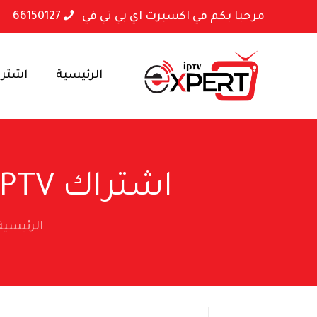
مرحبا بكم في اكسبرت اي بي تي في
66150127
الرئيسية
اشتراكا
اشتراك IPTV لمدة سنتين (باقة التوفير الكبرى)
الرئيسية