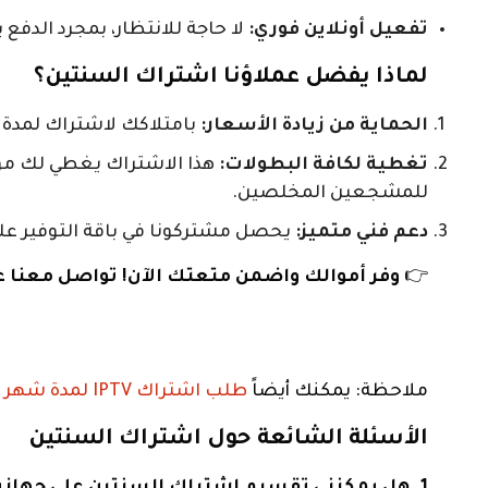
تفعيل أونلاين فوري:
لا حاجة للانتظار، بمجرد الدفع
لماذا يفضل عملاؤنا اشتراك السنتين؟
الحماية من زيادة الأسعار:
بامتلاكك لاشتراك لمدة 
تغطية لكافة البطولات:
هذا الاشتراك يغطي لك موس
للمشجعين المخلصين.
دعم فني متميز:
يحصل مشتركونا في باقة التوفير على
👉
وفر أموالك واضمن متعتك الآن! تواصل معنا عبر الواتساب على الرقم 66150127 
ملاحظة: يمكنك أيضاً
طلب اشتراك IPTV لمدة شهر واحد فقط
الأسئلة الشائعة حول اشتراك السنتين