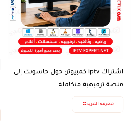
اشتراك iptv كمبيوتر: حول حاسوبك إلى
منصة ترفيهية متكاملة
ب
معرفة المزيد