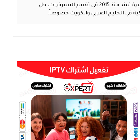
مهندس تقني متخصص في تقنيات البث الرقمي وشبكات التلفزيون عبر الإنترنت (IPTV). أمتلك خبرة تمتد منذ 2015 في تقييم السيرفرات، حل
ية في الخليج العربي والكويت خصوصاً.