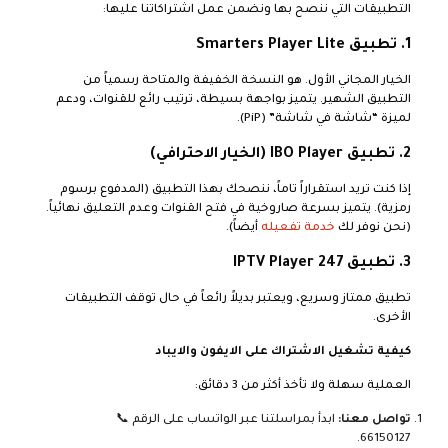
التطبيقات التي ننصح بها ونضمن عمل اشتراكاتنا عليها:
1. تطبيق Smarters Player Lite
الخيار المجاني الأول. هو النسخة الخفيفة والمتاحة رسمياً من
التطبيق الشهير. يتميز بواجهة بسيطة، ترتيب رائع للقنوات، ودعم
لميزة “شاشة في شاشة” (PiP).
2. تطبيق IBO Player (الخيار الاحترافي)
إذا كنت تريد استقراراً تاماً، ننصحك بهذا التطبيق (المدفوع برسوم
رمزية). يتميز بسرعة صاروخية في فتح القنوات وعدم التعليق نهائياً.
(نحن نوفر لك
خدمة تفعيله
أيضاً).
3. تطبيق 247 IPTV Player
تطبيق ممتاز وسريع، ويعتبر بديلاً رائعاً في حال توقف التطبيقات
الأخرى.
كيفية تشغيل الاشتراك على الايفون والايباد
العملية سهلة ولا تأخذ أكثر من 3 دقائق:
تواصل معنا:
ابدأ بمراسلتنا عبر الواتساب على الرقم 📞
.
66150127