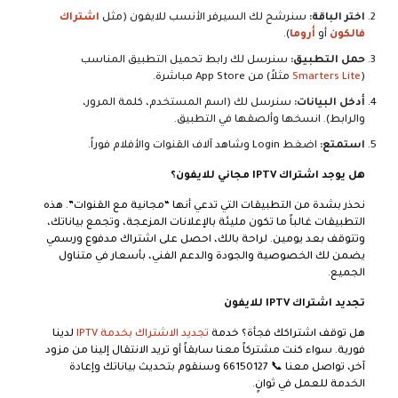
اختر الباقة:
سنرشح لك السيرفر الأنسب للايفون (مثل
اشتراك
فالكون
أو
أروما
).
حمل التطبيق:
سنرسل لك رابط تحميل التطبيق المناسب
(
Smarters Lite
مثلاً) من App Store مباشرة.
أدخل البيانات:
سنرسل لك (اسم المستخدم، كلمة المرور،
والرابط). انسخها وألصقها في التطبيق.
استمتع:
اضغط Login وشاهد آلاف القنوات والأفلام فوراً.
هل يوجد اشتراك IPTV مجاني للايفون؟
نحذر بشدة من التطبيقات التي تدعي أنها “مجانية مع القنوات”. هذه
التطبيقات غالباً ما تكون مليئة بالإعلانات المزعجة، وتجمع بياناتك،
وتتوقف بعد يومين. لراحة بالك، احصل على اشتراك مدفوع ورسمي
يضمن لك الخصوصية والجودة والدعم الفني، بأسعار في متناول
الجميع.
تجديد اشتراك IPTV للايفون
هل توقف اشتراكك فجأة؟ خدمة
تجديد الاشتراك بخدمة IPTV
لدينا
فورية. سواء كنت مشتركاً معنا سابقاً أو تريد الانتقال إلينا من مزود
آخر، تواصل معنا 📞
66150127
وسنقوم بتحديث بياناتك وإعادة
الخدمة للعمل في ثوانٍ.