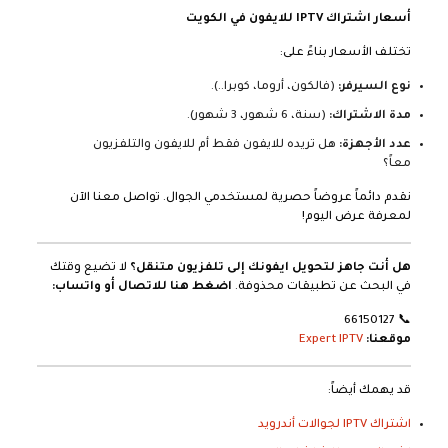
أسعار اشتراك IPTV للايفون في الكويت
تختلف الأسعار بناءً على:
نوع السيرفر:
(فالكون، أروما، كوبرا..).
مدة الاشتراك:
(سنة، 6 شهور، 3 شهور).
عدد الأجهزة:
هل تريده للايفون فقط أم للايفون والتلفزيون
معاً؟
نقدم دائماً عروضاً حصرية لمستخدمي الجوال. تواصل معنا الآن
لمعرفة عرض اليوم!
هل أنت جاهز لتحويل ايفونك إلى تلفزيون متنقل؟
لا تضيع وقتك
في البحث عن تطبيقات محذوفة.
اضغط هنا للاتصال أو واتساب:
66150127
📞
موقعنا:
Expert IPTV
قد يهمك أيضاً:
اشتراك IPTV لجوالات أندرويد