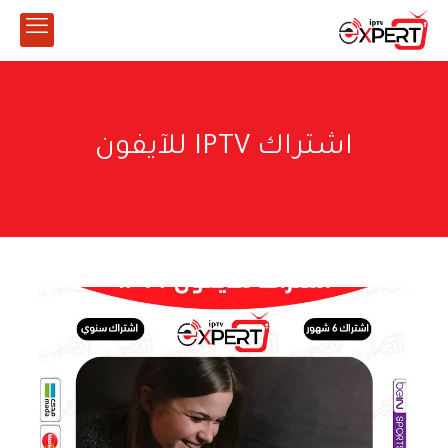
اشتراك IPTV للآيفون