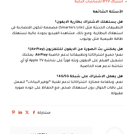
اشتراك IPTV للشاشات الذكية
الأسئلة الشائعة
هل يستهلك الاشتراك بطارية الايفون؟
التطبيقات الحديثة مثل (Smarters Lite) مصممة لتكون اقتصادية في
استهلاك البطارية. ومع ذلك، مشاهدة الفيديو بجودة عالية تستهلك
طاقة طبيعية مثل يوتيوب.
هل يمكنني بث الصورة من الايفون للتلفزيون (AirPlay)؟
نعم! جميع اشتراكاتنا وتطبيقاتنا تدعم خاصية
AirPlay
. يمكنك
تشغيل الفيلم على الايفون وبثه فوراً على شاشة Apple TV أو أي
شاشة تدعم هذه الخاصية.
هل يعمل الاشتراك على شبكة 4G/5G؟
نعم، وبكفاءة ممتازة. اشتراكاتنا تدعم تقنية “توفير البيانات” لتعمل
على باقات الجوال دون استهلاك ضخم، مع الحفاظ على جودة صورة
مقبولة.
مشاركة