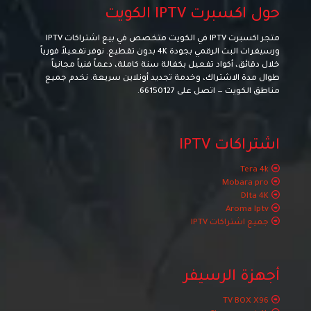
حول اكسبرت IPTV الكويت
متجر اكسبرت IPTV في الكويت متخصص في بيع اشتراكات IPTV
ورسيفرات البث الرقمي بجودة 4K بدون تقطيع. نوفر تفعيلاً فورياً
خلال دقائق، أكواد تفعيل بكفالة سنة كاملة، دعماً فنياً مجانياً
طوال مدة الاشتراك، وخدمة تجديد أونلاين سريعة. نخدم جميع
مناطق الكويت — اتصل على
66150127
.
اشتراكات IPTV
Tera 4k
Mobara pro
Dlta 4K
Aroma Iptv
جميع اشتراكات IPTV
أجهزة الرسيفر
TV BOX X96