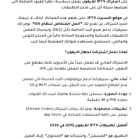
على
اشتراك IPTV للايفون
يعمل بسلاسة، نظراً للقيود الصارمة التي
تفرضها شركة أبل على متجر التطبيقات.
في
موقع اكسبرت IPTV
، نحن نفهم هذه المعاناة. لذلك، لا نبيعك
مجرد اشتراك، بل نقدم لك
“الحل المتكامل لنظام iOS”
. نوفر لك
سيرفرات تدعم صيغ البث الخاصة بأبل (HLS)، ونرشدك لأفضل
التطبيقات المجانية والمدفوعة المتاحة حالياً في المتجر الكويتي
والعالمي، لتستمتع بمشاهدة قنواتك المفضلة أينما كنت.
لماذا تختار اشتراكنا لجهاز الايفون؟
الاشتراك العادي قد يعمل جيداً على الأندرويد لكنه يتقطع على
الايفون. اشتراكاتنا مخصصة لتعمل بكفاءة على iOS:
ثبات عالي:
سيرفراتنا تدعم بروتوكولات البث الحديثة التي تضمن
عدم انقطاع الصورة حتى عند التنقل بين شبكات Wi-Fi و 5G.
جودة الصورة:
نستغل دقة شاشة هاتفك لنبث لك القنوات
بجودة FHD و 4K حقيقية.
تطبيقات مضمونة:
نوفر لك بيانات اشتراك (Xtream Codes)
تعمل على كافة المشغلات المتاحة في App Store.
أفضل تطبيقات IPTV للايفون (iOS) في 2026
التطبيق هو “المشغل”، واشتراكنا هو “المحتوى”. إليك أفضل