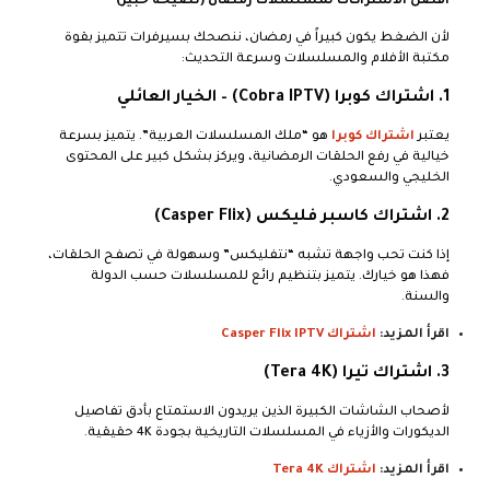
أفضل الاشتراكات لمسلسلات رمضان (نصيحة خبير)
لأن الضغط يكون كبيراً في رمضان، ننصحك بسيرفرات تتميز بقوة
مكتبة الأفلام والمسلسلات وسرعة التحديث:
1. اشتراك كوبرا (Cobra IPTV) – الخيار العائلي
يعتبر
اشتراك كوبرا
هو “ملك المسلسلات العربية”. يتميز بسرعة
خيالية في رفع الحلقات الرمضانية، ويركز بشكل كبير على المحتوى
الخليجي والسعودي.
2. اشتراك كاسبر فليكس (Casper Flix)
إذا كنت تحب واجهة تشبه “نتفليكس” وسهولة في تصفح الحلقات،
فهذا هو خيارك. يتميز بتنظيم رائع للمسلسلات حسب الدولة
والسنة.
اقرأ المزيد:
اشتراك Casper Flix IPTV
3. اشتراك تيرا (Tera 4K)
لأصحاب الشاشات الكبيرة الذين يريدون الاستمتاع بأدق تفاصيل
الديكورات والأزياء في المسلسلات التاريخية بجودة 4K حقيقية.
اقرأ المزيد:
اشتراك Tera 4K