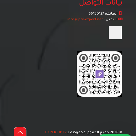
بيانات التواصل
الهاتف:
66150127
الايميل :
info@iptv-expert.net
© 2026 جميع الحقوق محفوظة لـ
EXPERT IPTV