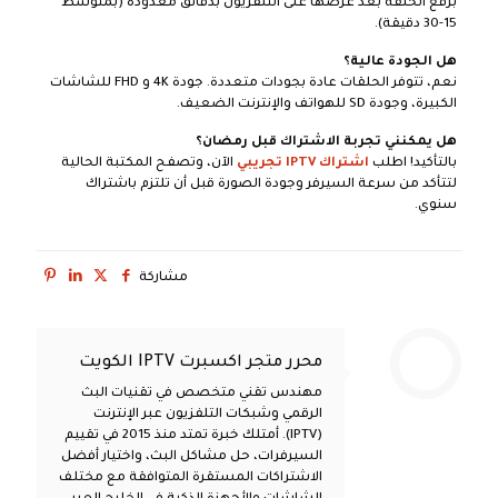
برفع الحلقة بعد عرضها على التلفزيون بدقائق معدودة (بمتوسط
15-30 دقيقة).
هل الجودة عالية؟
نعم، تتوفر الحلقات عادة بجودات متعددة. جودة 4K و FHD للشاشات
الكبيرة، وجودة SD للهواتف والإنترنت الضعيف.
هل يمكنني تجربة الاشتراك قبل رمضان؟
بالتأكيد! اطلب
اشتراك IPTV تجريبي
الآن، وتصفح المكتبة الحالية
لتتأكد من سرعة السيرفر وجودة الصورة قبل أن تلتزم باشتراك
سنوي.
مشاركة
محرر متجر اكسبرت IPTV الكويت
مهندس تقني متخصص في تقنيات البث
الرقمي وشبكات التلفزيون عبر الإنترنت
(IPTV). أمتلك خبرة تمتد منذ 2015 في تقييم
السيرفرات، حل مشاكل البث، واختيار أفضل
الاشتراكات المستقرة المتوافقة مع مختلف