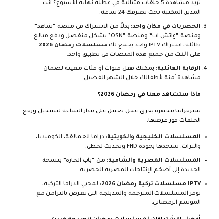
تريد مشاهدة 5 حلقات متتالية في عطلة نهاية الأسبوع؟ أنت
المدير. المكتبة تحت تصرفك 24 ساعة.
الحصريات في مكان واحد:
بدلاً من الاشتراك في منصة “شاهد”
ومنصة “واتش ات” ومنصة “OSN” بشكل منفصل ودفع مبالغ
طائلة، اشتراك IPTV واحد يجمع لك
مسلسلات رمضان 2026
على النت
من جميع هذه المنصات في تطبيق واحد.
الرقابة العائلية:
يمكنك قفل قنوات أو فئات معينة لضمان
مشاهدة آمنة لأطفالك خلال الشهر الفضيل.
ماذا ستشاهد معنا في رمضان 2026؟
سيرفراتنا مجهزة بفرق عمل تعمل على مدار الساعة لتسجيل ورفع
الحلقات فور عرضها:
المسلسلات الخليجية والكويتية:
دراما العمالقة، الكوميديا،
والتراث. ستجدها بجودة FHD وتحديث لحظي.
المسلسلات المصرية والشامية:
من “باب الحارة” بنسخه
الجديدة إلى أضخم الإنتاجات المصرية الحصرية.
IPTV مسلسلات تركية رمضان 2026:
لمحبي الدراما التركية،
نوفر المسلسلات المترجمة والمدبلجة التي تعرض بالتزامن مع
الموسم الرمضاني.