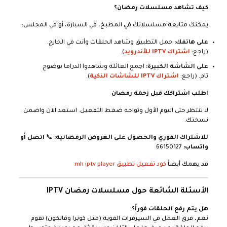
كيف تشاهد مسلسلات رمضان؟
يمكنك متابعة مسلسلاتك في المطبخ، في السيارة، أو في المجلس:
على هاتفك:
حمل التطبيق وشاهد الحلقات وأنت في الخارج.
(راجع:
اشتراك IPTV للأندرويد
).
على الشاشة الكبيرة:
اجمع العائلة وشاهدوا الدراما بوضوح
تام. (راجع:
اشتراك IPTV للشاشات الذكية
).
اطلب اشتراكك قبل زحمة رمضان
لا تنتظر حتى اليوم الأول وتواجه ضغط التفعيل. استعد الآن واضمن
نسختك.
للاشتراك الفوري والحصول على العروض الرمضانية:
📞
اتصل أو
واتساب:
66150127
قد يهمك أيضاً
كود تفعيل تطبيق mh iptv player
الأسئلة الشائعة حول مسلسلات رمضان IPTV
هل يتم رفع الحلقات فوراً؟
نعم، فرق العمل في السيرفرات القوية (مثل كوبرا وفالكون) تقوم