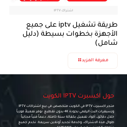
اشتراك IPTV
طريقة تشغيل iptv على جميع
الأجهزة بخطوات بسيطة (دليل
شامل)
معرفة المزيد
حول اكسبرت IPTV الكويت
متجر اكسبرت IPTV في الكويت متخصص في بيع اشتراكات IPTV
ورسيفرات البث الرقمي بجودة 4K بدون تقطيع. نوفر تفعيلاً فورياً
خلال دقائق، أكواد تفعيل بكفالة سنة كاملة، دعماً فنياً مجانياً
طوال مدة الاشتراك، وخدمة تجديد أونلاين سريعة. نخدم جميع