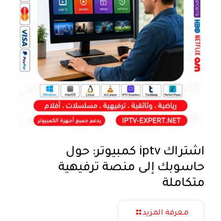
اشتراك iptv كمبيوتر: حول
حاسوبك إلى منصة ترفيهية
متكاملة
معرفة المزيد