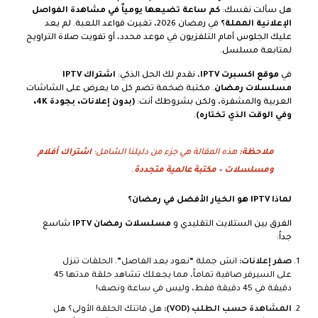
هل سألت نفسك:
كم ساعة تضيعها يومياً في مشاهدة الفواصل
الإعلانية المملة؟
في رمضان 2026، تغيرت قواعد اللعبة. لم يعد
عليك الجلوس أمام التلفزيون في موعد محدد، أو تفويت صلاة التراويح
لمتابعة مسلسل.
في
موقع اكسبرت IPTV
، نقدم لك الحل الذكي:
اشتراك IPTV
مسلسلات رمضان
. مكتبة ضخمة تضم كل ما يعرض على الشاشات
العربية والمشفرة، ولكن بشروطك أنت:
(بدون إعلانات، بجودة 4K،
وفي الوقت الذي تختاره)
.
ملاحظة:
هذه المقالة هي جزء من دليلنا الشامل:
اشتراك أفلام
ومسلسلات – مكتبة عالمية متجددة
.
لماذا IPTV هو الخيار الأفضل في رمضان؟
الفرق بين الستلايت التقليدي و
مسلسلات رمضان IPTV
شاسع
جداً:
صفر إعلانات:
انسَ جملة “نعود بعد الفاصل”. الحلقات تنزل
على السيرفر صافية تماماً، مما يجعلك تشاهد حلقة مدتها 45
دقيقة في 45 دقيقة فقط، وليس في ساعة ونصف!
المشاهدة حسب الطلب (VOD):
هل فاتتك الحلقة الأولى؟ هل