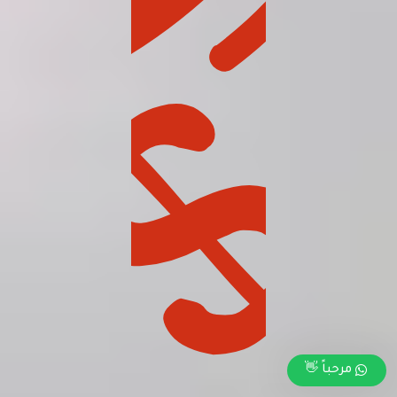
مرحباً 👋