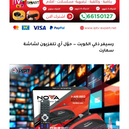
رسيفر ذكي الكويت — حوّل أي تلفزيون لشاشة
سمارت