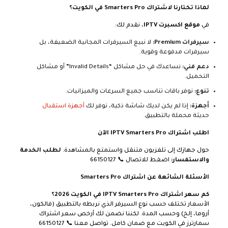
لماذا تختارنا لاشتراك Smarters Pro في الكويت؟
في
موقع اكسبرت IPTV
، نقدم لك:
سيرفرات Premium:
لا نبيع السيرفرات المجانية الضعيفة، بل
سيرفرات مدفوعة وقوية.
دعم فني:
نساعدك في حل مشاكل “Invalid Details” أو مشاكل
التحميل.
تنوع:
نوفر باقات تناسب جميع السرعات والميزانيات.
أجهزة:
إذا لم يكن لديك شاشة ذكية، نوفر لك
أجهزة استقبال
حديثة محملة بالتطبيق.
اطلب اشتراك IPTV Smarters Pro الآن
حول جهازك إلى تلفزيون متنقل واستمتع بالمشاهدة.
لطلب الخدمة
والاستفسار:
اضغط للاتصال 📞
66150127
الأسئلة الشائعة عن اشتراك Smarters Pro
كم سعر اشتراك IPTV Smarters Pro في الكويت 2026؟
الأسعار تختلف حسب نوع السيرفر الذي نربطه بالتطبيق (فالكون،
أروما، إلخ) وحسب المدة. لكننا نضمن لك أرخص سعر اشتراك
سمارترز في الكويت مع ضمان كامل. تواصل معنا 📞
66150127