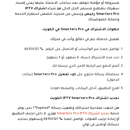
مسروقة أو مؤقتة تتوقف بعد ساعات. الاعتماد عليها يعني إفساد
سهرتك بتقطيع مستمر. الحل الذكي هو شراء
اشتراك IPTV
Smarters Pro رخيص
ورسمي من متجرنا، لتضمن استقرار الخدمة
وحماية خصوصيتك.
خطوات الاشتراك في Smarters Pro في الكويت
تفعيل خدمتك يتم في دقائق وأنت في منزلك:
تواصل معنا عبر الواتساب أو الاتصال على الرقم: 📞
66150127
.
حدد مدة الاشتراك (سنة، 6 شهور، أو 3 شهور).
أتمم الدفع عبر الرابط الآمن الذي نرسله لك.
ستصلك رسالة تحتوي على
كود تفعيل Smarters Pro
(بيانات
الدخول).
افتح التطبيق، أدخل البيانات، واضغط Login.
تجديد اشتراك IPTV Smarters Pro الكويت
هل انتهت صلاحية اشتراكك وظهرت رسالة “Expired”؟ نحن نوفر
خدمة
تجديد اشتراك Smarters Pro IPTV
فوري. لا داعي لحذف التطبيق
أو إعادة ترتيب القنوات. تواصل معنا 📞
66150127
وسنقوم بتجديد
حسابك أونلاين في ثوانٍ.