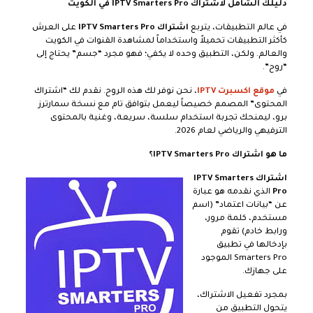
دليلك الشامل لاشتراك IPTV Smarters Pro في الكويت
في عالم التطبيقات، يتربع
اشتراك IPTV Smarters Pro
على العرش
كأكثر التطبيقات تحميلاً واستخداماً لمشاهدة القنوات في الكويت
والعالم. ولكن، التطبيق وحده لا يكفي؛ فهو مجرد “جسم” يحتاج إلى
“روح”.
في
موقع اكسبرت IPTV
، نحن نوفر لك هذه الروح. نقدم لك “اشتراك
المحتوى” المصمم خصيصاً ليعمل بتوافق تام مع نسخة سمارترز
برو، ليمنحك تجربة استخدام سلسة، سريعة، وغنية بالمحتوى
الترفيهي والرياضي لعام 2026.
ما هو اشتراك IPTV Smarters Pro؟
اشتراك IPTV Smarters
Pro
الذي نقدمه هو عبارة
عن “بيانات اعتماد” (اسم
مستخدم، كلمة مرور،
ورابط خادم) تقوم
بإدخالها في تطبيق
Smarters Pro الموجود
على جهازك.
بمجرد تفعيل الاشتراك،
يتحول التطبيق من