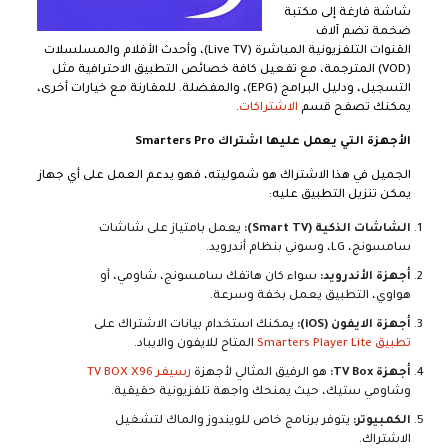
شاشة فارغة إلى مكتبة
ضخمة تضم آلاف
القنوات التلفزيونية المباشرة (Live TV)، وأحدث الأفلام والمسلسلات
(VOD) المترجمة، مع تفعيل كافة خصائص التطبيق الاحترافية مثل
التسجيل، ودليل البرامج (EPG)، والمفضلة. للمقارنة مع خيارات أخرى،
يمكنك تصفح قسم
الاشتراكات
.
الأجهزة التي يعمل عليها اشتراك Smarters Pro
الجميل في هذا الاشتراك هو شموليته، فهو يدعم العمل على أي جهاز
يمكن تنزيل التطبيق عليه:
الشاشات الذكية (Smart TV):
يعمل بامتياز على شاشات
سامسونج، LG، وسوني بنظام أندرويد.
أجهزة الأندرويد:
سواء كان هاتفك سامسونج، شاومي، أو
هواوي، التطبيق يعمل بخفة وسرعة.
أجهزة الايفون (iOS):
يمكنك استخدام بيانات الاشتراك على
تطبيق Smarters Player Lite
المتاح للايفون والايباد.
أجهزة TV Box:
هو الرفيق المثالي لأجهزة
رسيفر TV BOX X96
وشاومي ستيك، حيث يمنحك واجهة تلفزيونية حقيقية.
الكمبيوتر:
يتوفر برنامج خاص للويندوز والماك لتشغيل
الاشتراك.