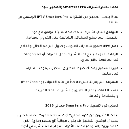
لماذا تختار اشتراك Smarters Pro (المميزات)؟
لماذا يبحث الجميع عن
اشتراك IPTV Smarters Pro الرسمي
في
2026؟
التوافق التام:
اشتراكاتنا مصممة تقنياً لتتوافق مع كود
التطبيق، مما يمنع المشاكل الشائعة مثل الخروج المفاجئ.
دعم EPG:
ظهور شعارات القنوات وجدول البرامج الحالي والقادم.
الرقابة الأبوية:
يتيح لك الاشتراك قفل القنوات أو المجموعات
غير المرغوبة برقم سري.
ميزة التذكير:
يمكنك ضبط التطبيق لتذكيرك بموعد المباراة
قبل بدئها.
السرعة:
سيرفراتنا سريعة جداً في فتح القنوات (Fast Zapping).
تعدد اللغات:
يدعم التطبيق والاشتراك اللغة العربية
والإنجليزية وغيرها.
تحذير: كود تفعيل Smarters Pro مجاني 2026
يبحث الكثيرون عن “كود مجاني” أو “نسخة مهكرة”. بصفتنا خبراء،
يجب أن نوضح: التطبيق قد يكون مجانياً (أو بسعر رمزي)، لكن
“المحتوى” (القنوات) مكلف. الأكواد المجانية المنتشرة هي أكواد