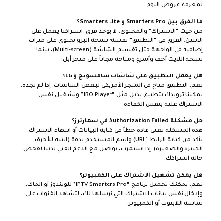
لمعرفة عروض اليوم.
ما الفرق بين Smarters Pro و Smarters Lite؟
من حيث “الاشتراك” والمحتوى، لا يوجد فرق. اشتراكنا يعمل على
الاثنين. الفرق في “التطبيق” نفسه؛ نسخة البرو تحتوي على ميزات
إضافية في الواجهة مثل تقسيم الشاشة (Multi-screen)، بينما
نسخة اللايت أخف وأسرع ومتاحة مجاناً على متجر أبل.
هل يعمل التطبيق على شاشات سامسونج و LG؟
نعم، التطبيق متاح في المتجر الأمريكي لبعض الشاشات. إذا لم تجده،
يمكننا تزويدك بتطبيق بديل مثل “IBO Player” وتشغيل نفس
الاشتراك عليه بنفس الكفاءة.
حل مشكلة Authorization Failed في سمارترز؟
هذه المشكلة تعني عادة خطأ في كتابة البيانات أو انتهاء الاشتراك.
تأكد من كتابة الرابط (URL) واسم المستخدم بدقة (انتبه للأحرف
الكبيرة والصغيرة). إذا استمرت، تواصل مع الدعم الفني لدينا لفحص
حالة اشتراكك.
هل يمكن تشغيل الاشتراك على الكمبيوتر؟
نعم، يمكنك تحميل برنامج “IPTV Smarters Pro” للويندوز أو الماك،
وإدخال نفس بيانات الاشتراك التي نرسلها لك، لتشاهد القنوات على
شاشة اللابتوب أو الكمبيوتر.