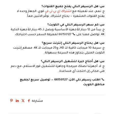
س: هل الرسيفر الذكي يفتح جميع القنوات؟
ج: نعم، عند تفعيله مع
اشتراك اي بي تي في
قوي. الجهاز وحده لا
يفتح القنوات المشفرة — يحتاج اشتراك. نوفّر الاثنين معاً.
س: كم سعر الرسيفر الذكي في الكويت؟
ج: يبدأ من 12 دينار للأجهزة الأساسية ويصل لـ 45 دينار للأجهزة الذكية
4K. تواصل معنا على 📞 66150127 لمعرفة السعر حسب احتياجك.
س: هل يحتاج الرسيفر الذكي إنترنت سريع؟
ج: سرعة 10 ميجابت كافية للـ HD، و25 ميجابت للـ 4K. معظم إنترنت
الكويت المنزلي يتجاوز هذه السرعة بسهولة.
س: هل أحتاج خبرة لتشغيل الرسيفر الذكي؟
ج: لا. أجهزتنا تصلك مبرمجة وجاهزة للتشغيل فور الاستلام، مع دعم
فني مجاني إن احتجت أي مساعدة.
📞
اطلب رسيفر ذكي الآن: 66150127
— توصيل سريع لجميع
مناطق الكويت
مشاركة