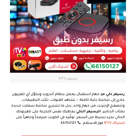
رسيفر IPTV
رسيفر ذكي
هو جهاز استقبال يعمل بنظام أندرويد ويحوّل أي تلفزيون
عادي إلى شاشة ذكية كاملة — تشاهد القنوات، تثبّت التطبيقات،
وتتصفح الإنترنت من جهاز واحد. بدل ما تشتري شاشة سمارت جديدة
بمئات الدنانير،
الرسيفر الذكي
يعطيك نفس التجربة على تلفزيونك
الحالي بجزء بسيط من السعر. نوفّره في الكويت مبرمجاً وجاهزاً على
اشتراك IPTV
فور الاستلام. 📞 66150127