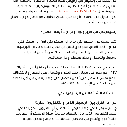
من يبحث عن
رسيفر ذكي رخيص
عليه الانتباه: الأجهزة الرخيصة جداً
تعاني بطءاً وتهنيجاً مع التطبيقات الثقيلة. نوفّر خيارات اقتصادية
موثوقة مثل
Amazon Fire TV Stick 4K
— سعر مناسب وأداء ممتاز
بدون تنازل عن الجودة. الأوفر على المدى الطويل هو جهاز يدوم لا جهاز
يُستبدل بعد أشهر.
رسيفر ذكي من جرير ونون وحراج — أيهم أفضل؟
كثير يبحث عن
رسيفر ذكي جرير
أو
رسيفر ذكي نون
أو
رسيفر ذكي
حراج
— لكن الفرق الجوهري ليس في مكان الشراء بل في
البرمجة
والدعم
. الجهاز من المتاجر العامة يصلك فارغاً بدون اشتراك ولا
برمجة، وتتحمل وحدك ضبطه وحل مشاكله.
ميزتنا في اكسبرت IPTV: الجهاز يصلك
مبرمجاً وجاهزاً
على اشتراك
IPTV، مع دعم فني مجاني بعد الشراء وضمان على الجهاز والاشتراك.
تدفع نفس السعر تقريباً لكن تحصل على جهاز يعمل من أول لحظة
بدل ساعات من الإعداد. 📞 66150127
الأسئلة الشائعة عن الرسيفر الذكي
س: ما الفرق بين الرسيفر الذكي والتلفزيون الذكي؟
ج:
الرسيفر الذكي
جهاز خارجي تثبّته على أي تلفزيون لتحويله لذكي،
بينما التلفزيون الذكي يأتي بالنظام مدمجاً. ميزة الرسيفر أن معالجه
غالباً أقوى وأسرع من معظم الشاشات الذكية، ويمكن ترقيته
بسهولة.