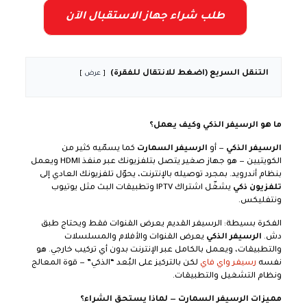
طلب شراء جهاز الاستقبال الآن
التنقل السريع (اضغط للانتقال للفقرة)
عرض
ما هو الرسيفر الذكي وكيف يعمل؟
الرسيفر الذكي
— أو
الرسيفر السمارت
كما يسمّيه كثير من
الكويتيين — هو جهاز صغير يتصل بتلفزيونك عبر منفذ HDMI ويعمل
بنظام أندرويد. بمجرد توصيله بالإنترنت، يحوّل تلفزيونك العادي إلى
تلفزيون ذكي
يشغّل اشتراك IPTV وتطبيقات البث مثل يوتيوب
ونتفليكس.
الفكرة بسيطة: الرسيفر القديم يعرض القنوات فقط ويحتاج طبق
دش.
الرسيفر الذكي
يعرض القنوات والأفلام والمسلسلات
والتطبيقات، ويعمل بالكامل عبر الإنترنت بدون أي تركيب خارجي. هو
نفسه
رسيفر واي فاي
لكن بالتركيز على البُعد “الذكي” — قوة المعالج
ونظام التشغيل والتطبيقات.
مميزات الرسيفر السمارت — لماذا يستحق الشراء؟