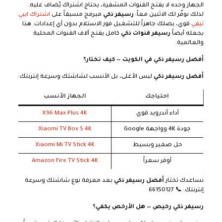
الجهاز وحده لا يفتح القنوات المشفرة، يحتاج اشتراك يُضاف عليه.
لذلك نوفّر لك الاثنين معاً:
رسيفر ذكي
مبرمج مسبقاً على
اشتراك ايبي
تيفي
قوي، يصلك جاهزاً للتشغيل فور الاستلام بدون أي إعدادات. هذا
يجعله أيضاً
رسيفر قنوات ذكي
كامل يفتح آلاف القنوات المحلية
والعالمية.
أفضل رسيفر ذكي في الكويت — كيف تختار؟
أفضل رسيفر ذكي
ليس الأغلى، بل الأنسب لشاشتك وسرعة إنترنتك:
احتياجك
الجهاز الأنسب
أداء أندرويد قوي
X96 Max Plus 4K
جودة 4K وواجهة Google
Xiaomi TV Box S 4K
حل صغير وبسيط
Xiaomi Mi TV Stick 4K
أوفر سعراً
Amazon Fire TV Stick 4K
نساعدك تختار
أفضل رسيفر ذكي
بعد معرفة نوع شاشتك وسرعة
إنترنتك. 📞 66150127
رسيفر ذكي رخيص — هل الأرخص يكفي؟