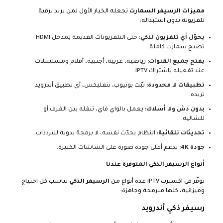
مميزات الرسيفر السمارت
تجعله الخيار الأول لمن يريد ترقية
تلفزيونه بدون استبداله:
يحوّل أي تلفزيون لذكي:
حتى التلفزيونات القديمة بمدخل HDMI
تصبح سمارت كاملة.
يفتح جميع القنوات:
رياضية، عربية، أجنبية، أفلام ومسلسلات
عند تفعيله باشتراك IPTV.
تطبيقات لا محدودة:
ثبّت يوتيوب، نتفليكس، أي تطبيق أندرويد
تريده.
بدون دش ولا أسلاك:
يعمل بالواي فاي، تنقله بين الغرف أو
للشاليه.
تحديثات تلقائية:
النظام يحدّث نفسه، لا برمجة يدوية للترددات.
جودة 4K:
يدعم أعلى جودة صورة على الشاشات الكبيرة.
أنواع الرسيفر الذكي المتوفرة عندنا
نوفّر في اكسبرت IPTV عدة أنواع من
الرسيفر الذكي
تناسب كل احتياج
وميزانية، كلها مبرمجة وجاهزة:
رسيفر ذكي أندرويد