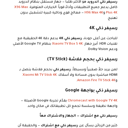
رسيفر ذكي أندرويد
هو الأكثر طلباً — جهاز مستقل بنظام أندرويد
كامل يدعم جميع التطبيقات وأداءً قوياً. الخيارات المتوفرة:
X96 Max
Plus 4K
و
H96 Max 4K
— معالج قوي وذاكرة كبيرة لتشغيل بدون
تهنيج.
رسيفر ذكي 4K
للباحث عن أعلى جودة،
رسيفر ذكي 4K
يدعم دقة 4K الحقيقية مع
تقنيات HDR. أبرز جهاز:
Xiaomi TV Box S 4K
بنظام Google TV الأصلي
ودعم Dolby Vision.
رسيفر ذكي بحجم فلاشة (TV Stick)
لمن يريد حلاً صغيراً وبسيطاً،
رسيفر ذكي
بحجم فلاشة يتصل بـ
HDMI مباشرة بدون مساحة ولا أسلاك:
Xiaomi Mi TV Stick 4K
و
Amazon Fire TV Stick 4K
.
رسيفر ذكي بواجهة Google
Chromecast with Google TV 4K
يقدّم تجربة Google الأصيلة —
واجهة نظيفة وسلسة تجمع كل تطبيقاتك في مكان واحد.
رسيفر ذكي مع اشتراك — الجهاز والاشتراك معاً
كثير من الزبائن يسأل عن
رسيفر ذكي مع اشتراك
— والحقيقة أن