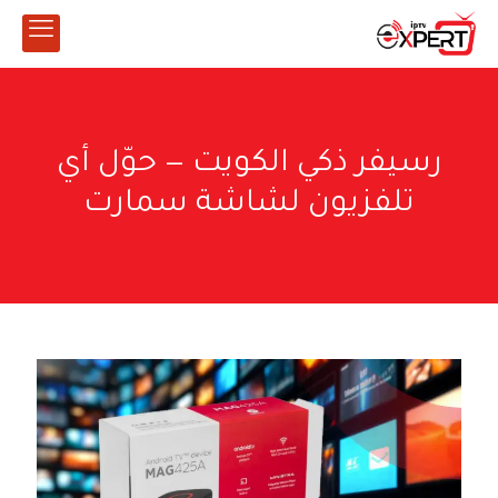
رسيفر ذكي الكويت — حوّل أي
تلفزيون لشاشة سمارت