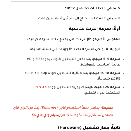
5. ما هي متطلبات تشغيل IPTV؟
للبدء في عالم IPTV، تحتاج إلى شيئين أساسيين فقط:
أولاً: سرعة إنترنت مناسبة
الهاجس الأكبر هو “الإنترنت”. هل يحتاج IPTV لسرعة خيالية؟
الإجابة:
لا
، ولكن السرعة تحدد “الجودة” التي ستشاهد بها:
سرعة 4-6 ميجابايت:
تكفي لتشغيل قنوات بجودة SD و HD
عادية (مناسبة للهواتف).
سرعة 10-15 ميجابايت:
مثالية لتشغيل جودة Full HD 1080p
(الأكثر شيوعاً).
سرعة 25+ ميجابايت:
ضرورية لتشغيل جودة
IPTV 4K
الحقيقية بدون تقطيع.
نصيحة:
يفضل دائماً استخدام كابل (Ethernet) بدلاً من الواي فاي
لضمان استقرار البث، أو استخدام
رسيفر واي فاي 5G
.
ثانياً: جهاز تشغيل (Hardware)