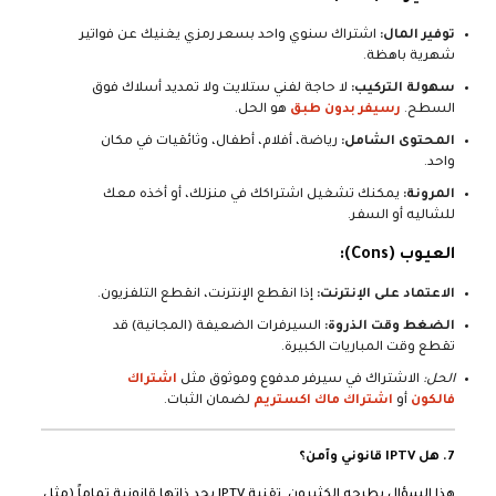
توفير المال:
اشتراك سنوي واحد بسعر رمزي يغنيك عن فواتير
شهرية باهظة.
سهولة التركيب:
لا حاجة لفني ستلايت ولا تمديد أسلاك فوق
السطح.
رسيفر بدون طبق
هو الحل.
المحتوى الشامل:
رياضة، أفلام، أطفال، وثائقيات في مكان
واحد.
المرونة:
يمكنك تشغيل اشتراكك في منزلك، أو أخذه معك
للشاليه أو السفر.
العيوب (Cons):
الاعتماد على الإنترنت:
إذا انقطع الإنترنت، انقطع التلفزيون.
الضغط وقت الذروة:
السيرفرات الضعيفة (المجانية) قد
تقطع وقت المباريات الكبيرة.
الحل:
الاشتراك في سيرفر مدفوع وموثوق مثل
اشتراك
فالكون
أو
اشتراك ماك اكستريم
لضمان الثبات.
7. هل IPTV قانوني وآمن؟
هذا السؤال يطرحه الكثيرون. تقنية IPTV بحد ذاتها قانونية تماماً (مثل