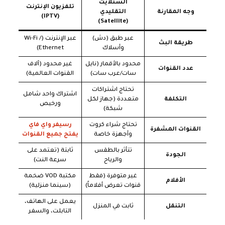
الستلايت
تلفزيون الإنترنت
وجه المقارنة
التقليدي
(IPTV)
(Satellite)
عبر طبق (دش)
عبر الإنترنت (Wi-Fi /
طريقة البث
وأسلاك
Ethernet)
محدود بالأقمار (نايل
غير محدود (آلاف
عدد القنوات
سات/عرب سات)
القنوات العالمية)
تحتاج اشتراكات
اشتراك واحد شامل
التكلفة
متعددة (جهاز لكل
ورخيص
شبكة)
تحتاج شراء كروت
رسيفر واي فاي
القنوات المشفرة
وأجهزة خاصة
يفتح جميع القنوات
تتأثر بالطقس
ثابتة (تعتمد على
الجودة
والرياح
سرعة النت)
غير متوفرة (فقط
مكتبة VOD ضخمة
الأفلام
قنوات تعرض أفلاماً)
(سينما منزلية)
يعمل على الهاتف،
التنقل
ثابت في المنزل
التابلت، والسفر