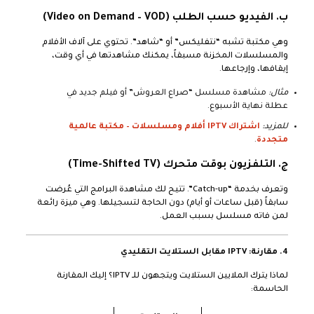
ب. الفيديو حسب الطلب (Video on Demand – VOD)
وهي مكتبة تشبه “نتفليكس” أو “شاهد”. تحتوي على آلاف الأفلام
والمسلسلات المخزنة مسبقاً، يمكنك مشاهدتها في أي وقت،
إيقافها، وإرجاعها.
مثال:
مشاهدة مسلسل “صراع العروش” أو فيلم جديد في
عطلة نهاية الأسبوع.
للمزيد:
اشتراك IPTV أفلام ومسلسلات – مكتبة عالمية
متجددة
.
ج. التلفزيون بوقت متحرك (Time-Shifted TV)
وتعرف بخدمة “Catch-up”. تتيح لك مشاهدة البرامج التي عُرضت
سابقاً (قبل ساعات أو أيام) دون الحاجة لتسجيلها. وهي ميزة رائعة
لمن فاته مسلسل بسبب العمل.
4. مقارنة: IPTV مقابل الستلايت التقليدي
لماذا يترك الملايين الستلايت ويتجهون للـ IPTV؟ إليك المقارنة
الحاسمة: