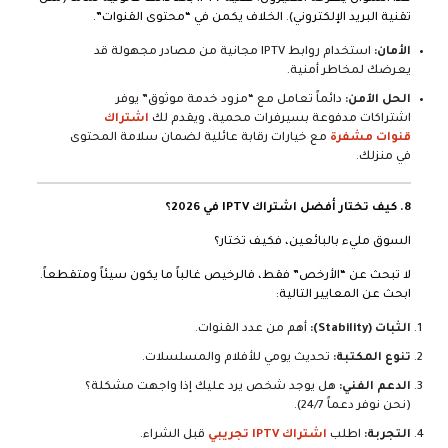
تقنية البريد الإلكتروني). الخلاف يكمن في “محتوى القنوات”.
الأمان:
استخدام روابط IPTV مجانية من مصادر مجهولة قد
يعرضك لمخاطر أمنية.
الحل الآمن:
دائماً تعامل مع “مزود خدمة موثوق” يوفر
اشتراكات مدفوعة بسيرفرات محمية، ويقدم لك
اشتراك
قنوات مشفرة
مع خيارات رقابة عائلية لضمان سلامة المحتوى
في منزلك.
8. كيف تختار أفضل اشتراك IPTV في 2026؟
السوق مليء بالبائعين، فكيف تختار؟
لا تبحث عن “الأرخص” فقط، فالرخيص غالباً ما يكون سيئاً ومتقطعاً.
ابحث عن المعايير التالية:
الثبات (Stability):
أهم من عدد القنوات.
تنوع المكتبة:
تحديث يومي للأفلام والمسلسلات.
الدعم الفني:
هل يوجد شخص يرد عليك إذا واجهت مشكلة؟
(نحن نوفر دعماً 24/7).
التجربة:
اطلب
اشتراك IPTV تجريبي
قبل الشراء.