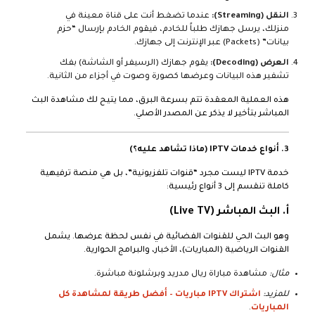
النقل (Streaming):
عندما تضغط أنت على قناة معينة في
منزلك، يرسل جهازك طلباً للخادم، فيقوم الخادم بإرسال “حزم
بيانات” (Packets) عبر الإنترنت إلى جهازك.
العرض (Decoding):
يقوم جهازك (الرسيفر أو الشاشة) بفك
تشفير هذه البيانات وعرضها كصورة وصوت في أجزاء من الثانية.
هذه العملية المعقدة تتم بسرعة البرق، مما يتيح لك مشاهدة البث
المباشر بتأخير لا يذكر عن المصدر الأصلي.
3. أنواع خدمات IPTV (ماذا تشاهد عليه؟)
خدمة IPTV ليست مجرد “قنوات تلفزيونية”، بل هي منصة ترفيهية
كاملة تنقسم إلى 3 أنواع رئيسية:
أ. البث المباشر (Live TV)
وهو البث الحي للقنوات الفضائية في نفس لحظة عرضها. يشمل
القنوات الرياضية (المباريات)، الأخبار، والبرامج الحوارية.
مثال:
مشاهدة مباراة ريال مدريد وبرشلونة مباشرة.
للمزيد:
اشتراك IPTV مباريات – أفضل طريقة لمشاهدة كل
المباريات
.