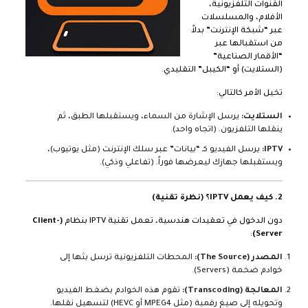
القنوات التلفزيونية،
الأفلام، والمسلسلات
عبر “شبكة الإنترنت” بدلاً
من استقبالها عبر
“الأقمار الصناعية”
(الستلايت) أو “الكيبل” التقليدي.
تخيل الأمر كالتالي:
الستلايت:
يرسل الإشارة من السماء، ويستقبلها الطبق، ثم
ينقلها التلفزيون. (اتجاه واحد).
IPTV:
يرسل الفيديو كـ “بيانات” عبر سلك الإنترنت (مثل يوتيوب)،
ويستقبلها جهازك ليعرضها فوراً. (تفاعلي وذكي).
2. كيف يعمل IPTV؟ (نظرة تقنية)
دون الدخول في تعقيدات هندسية، تعمل تقنية IPTV بنظام
(Client-
:
Server)
المصدر (The Source):
المحطات التلفزيونية ترسل بثها إلى
خوادم ضخمة (Servers).
المعالجة (Transcoding):
تقوم هذه الخوادم بضغط الفيديو
وتحويله إلى صيغ رقمية (مثل MPEG4 أو HEVC) لتسهيل نقلها.