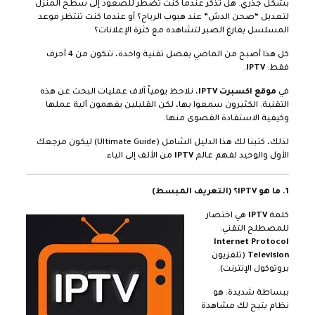
بشكل جذري. هل تذكر عندما كنت تضطر للصعود إلى سطح المنزل
لتعديل “صحن الدش” عند هبوب الرياح؟ أو عندما كنت تنتظر موعد
المسلسل بفارغ الصبر لتشاهده مع كثرة الإعلانات؟
كل هذا أصبح من الماضي بفضل تقنية واحدة، تتكون من 4 أحرف
فقط:
IPTV
.
في
موقع اكسبرت IPTV
، نلاحظ يومياً آلاف عمليات البحث عن هذه
التقنية. الكثيرون سمعوا بها، لكن القليلين يفهمون آلية عملها
وكيفية الاستفادة القصوى منها.
لذلك، كتبنا لك هذا الدليل الشامل (Ultimate Guide) ليكون مرجعك
الأول والوحيد لفهم عالم
IPTV
من الألف إلى الياء.
1. ما هو IPTV؟ (التعريف المبسط)
كلمة
IPTV
هي اختصار
للمصطلح التقني:
Internet Protocol
Television
(تلفزيون
بروتوكول الإنترنت).
ببساطة شديدة: هو
نظام يتيح لك مشاهدة