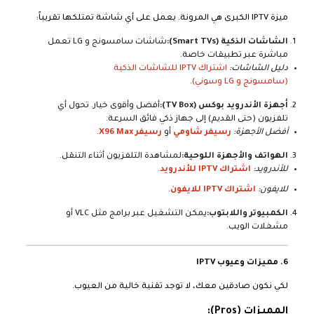
ميزة IPTV الكبرى هي المرونة. يعمل على أي شاشة تمتلكها تقريباً:
الشاشات الذكية (Smart TVs):
شاشات سامسونج و LG تعمل
مباشرة عبر تطبيقات خاصة.
دليل الشاشات:
اشتراك IPTV للشاشات الذكية
(سامسونج و LG وسوني)
.
أجهزة الأندرويد بوكس (TV Box):
أفضل وأقوى خيار. تحول أي
تلفزيون (حتى القديم) إلى جهاز ذكي فائق السرعة.
أفضل الأجهزة:
رسيفر شاومي
أو
رسيفر X96 Max
.
الهواتف والأجهزة اللوحية:
لمشاهدة التلفزيون أثناء التنقل.
للأندرويد:
اشتراك IPTV للأندرويد
.
للايفون:
اشتراك IPTV للايفون
.
الكمبيوتر واللابتوب:
يمكن التشغيل عبر برامج مثل VLC أو
مشغلات الويب.
6. مميزات وعيوب IPTV
لكي نكون صادقين معك، لا توجد تقنية خالية من العيوب.
المميزات (Pros):