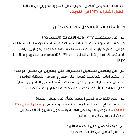
لقد قمنا بتلخيص أفضل الخيارات في السوق الكويتي في مقالنا:
أفضل اشتراك IPTV في الكويت
.
9. الأسئلة الشائعة حول IPTV للمبتدئين
س: هل يستهلك IPTV باقة الإنترنت (الجيجات)؟
ج: نعم، الفيديو يستهلك بيانات. ساعة مشاهدة بجودة HD تستهلك
حوالي 1-2 جيجابايت. إذا كنت تستخدم باقة محدودة (موبايل)، راقب
الاستهلاك. أما الإنترنت المنزلي (DSL/Fiber) فهو غير محدود ومثالي للـ
IPTV.
س: هل يمكنني تشغيل الاشتراك على جهازين في نفس الوقت؟
ج: الاشتراكات القياسية تعمل على جهاز واحد في اللحظة الواحدة
لضمان استقرار السيرفر. لكن يمكنك تشغيله على التلفزيون نهاراً
وعلى الهاتف ليلاً. كما توجد باقات خاصة لجهازين عند الطلب.
س: لدي تلفزيون قديم (ليس ذكياً)، هل يعمل عليه؟
ج: نعم! تحتاج فقط لشراء قطعة صغيرة تسمى
رسيفر الجني (TV
Stick)
يتم توصيلها بمدخل HDMI، وستحول تلفزيونك القديم إلى
أحدث تلفزيون ذكي في العالم.
س: كيف أحصل على الخدمة الآن؟
ج: الأمر أسهل من طلب الطعام!