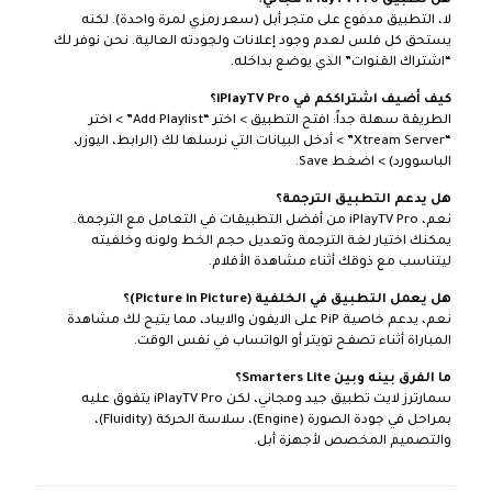
هل تطبيق iPlayTV Pro مجاني؟
لا، التطبيق مدفوع على متجر أبل (سعر رمزي لمرة واحدة). لكنه
يستحق كل فلس لعدم وجود إعلانات ولجودته العالية. نحن نوفر لك
“اشتراك القنوات” الذي يوضع بداخله.
كيف أضيف اشتراككم في iPlayTV Pro؟
الطريقة سهلة جداً: افتح التطبيق > اختر “Add Playlist” > اختر
“Xtream Server” > أدخل البيانات التي نرسلها لك (الرابط، اليوزر،
الباسوورد) > اضغط Save.
هل يدعم التطبيق الترجمة؟
نعم، iPlayTV Pro من أفضل التطبيقات في التعامل مع الترجمة.
يمكنك اختيار لغة الترجمة وتعديل حجم الخط ولونه وخلفيته
ليتناسب مع ذوقك أثناء مشاهدة الأفلام.
هل يعمل التطبيق في الخلفية (Picture in Picture)؟
نعم، يدعم خاصية PiP على الايفون والايباد، مما يتيح لك مشاهدة
المباراة أثناء تصفح تويتر أو الواتساب في نفس الوقت.
ما الفرق بينه وبين Smarters Lite؟
سمارترز لايت تطبيق جيد ومجاني، لكن iPlayTV Pro يتفوق عليه
بمراحل في جودة الصورة (Engine)، سلاسة الحركة (Fluidity)،
والتصميم المخصص لأجهزة أبل.