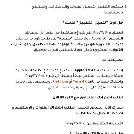
سيقوم التطبيق بتحميل القنوات والبوسترات.. واستمتع
بالمشاهدة!
هل نوفر “تفعيل التطبيق” نفسه؟
تطبيق iPlayTV Pro يتم شواؤه مباشرة من متجر أبل بحسابك
الشخصي (Apple ID)، ولا يمكن “تفعيله” عن طريق كود خارجي مثل
IBO Player.
دورنا هو تزويدك بـ “الوقود” لهذا التطبيق:
وهو اشتراك
القنوات (المحتوى) بأعلى جودة لتستغل قدرات التطبيق.
نصيحتنا لك
إذا كنت تستخدم
Apple TV 4K
، لا تضيع وقتك مع تطبيقات مجانية
مليئة بالإعلانات. استثمر مبلغاً بسيطاً في شراء
iPlayTV Pro
واشترك معنا في باقة
Tera 4K
أو
Platinum
، وستحصل على تجربة
مشاهدة تتفوق على أي رسيفر ستلايت تقليدي.
اطلب اشتراكك المتوافق مع iPlayTV الآن
جهازك الأبل يستحق الأفضل.
لطلب اشتراك القنوات والاستفسار:
اضغط للاتصال 📞
66150127
الأسئلة الشائعة عن iPlayTV Pro