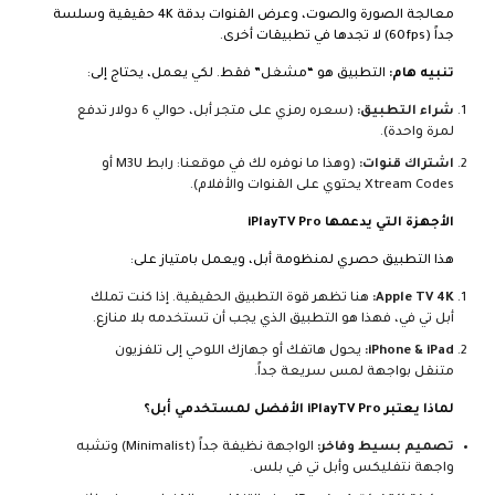
معالجة الصورة والصوت، وعرض القنوات بدقة 4K حقيقية وسلسة
جداً (60fps) لا تجدها في تطبيقات أخرى.
تنبيه هام:
التطبيق هو “مشغل” فقط. لكي يعمل، يحتاج إلى:
شراء التطبيق:
(سعره رمزي على متجر أبل، حوالي 6 دولار تدفع
لمرة واحدة).
اشتراك قنوات:
(وهذا ما نوفره لك في موقعنا: رابط M3U أو
Xtream Codes يحتوي على القنوات والأفلام).
الأجهزة التي يدعمها iPlayTV Pro
هذا التطبيق حصري لمنظومة أبل، ويعمل بامتياز على:
Apple TV 4K:
هنا تظهر قوة التطبيق الحقيقية. إذا كنت تملك
أبل تي في، فهذا هو التطبيق الذي يجب أن تستخدمه بلا منازع.
iPhone & iPad:
يحول هاتفك أو جهازك اللوحي إلى تلفزيون
متنقل بواجهة لمس سريعة جداً.
لماذا يعتبر iPlayTV Pro الأفضل لمستخدمي أبل؟
تصميم بسيط وفاخر:
الواجهة نظيفة جداً (Minimalist) وتشبه
واجهة نتفليكس وأبل تي في بلس.