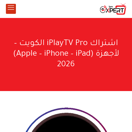
اشتراك iPlayTV Pro الكويت –
لأجهزة (Apple – iPhone – iPad)
2026