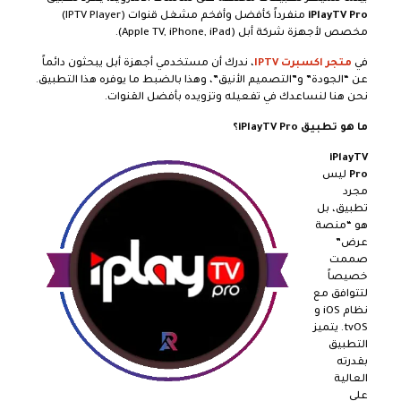
iPlayTV Pro
منفرداً كأفضل وأفخم مشغل قنوات (IPTV Player)
مخصص لأجهزة شركة أبل (Apple TV, iPhone, iPad).
في
متجر اكسبرت IPTV
، ندرك أن مستخدمي أجهزة أبل يبحثون دائماً
عن “الجودة” و”التصميم الأنيق”، وهذا بالضبط ما يوفره هذا التطبيق.
نحن هنا لنساعدك في تفعيله وتزويده بأفضل القنوات.
ما هو تطبيق iPlayTV Pro؟
iPlayTV
Pro
ليس
مجرد
تطبيق، بل
هو “منصة
عرض”
صممت
خصيصاً
لتتوافق مع
نظام iOS و
tvOS. يتميز
التطبيق
بقدرته
العالية
على